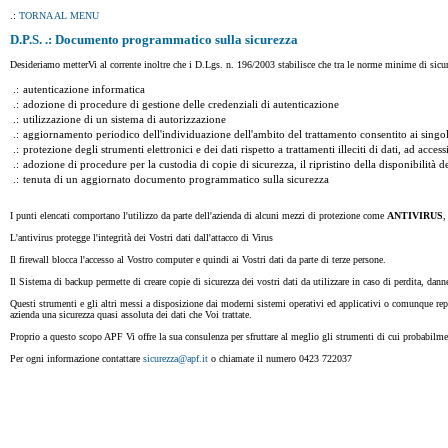
.:
TORNA AL MENU
D.P.S. .: Documento programmatico sulla sicurezza
Desideriamo metterVi al corrente inoltre che i D.Lgs. n. 196/2003 stabilisce che tra le norme minime di sicur
.:
autenticazione informatica
.:
adozione di procedure di gestione delle credenziali di autenticazione
.:
utilizzazione di un sistema di autorizzazione
.:
aggiornamento periodico dell'individuazione dell'ambito del trattamento consentito ai singoli 
.:
protezione degli strumenti elettronici e dei dati rispetto a trattamenti illeciti di dati, ad acc
.:
adozione di procedure per la custodia di copie di sicurezza, il ripristino della disponibilità de
.:
tenuta di un aggiornato documento programmatico sulla sicurezza
I punti elencati comportano l'utilizzo da parte dell'azienda di alcuni mezzi di protezione come
ANTIVIRUS
L'antivirus protegge l'integrità dei Vostri dati dall'attacco di Virus
Il firewall blocca l'accesso al Vostro computer e quindi ai Vostri dati da parte di terze persone.
Il Sistema di backup permette di creare copie di sicurezza dei vostri dati da utilizzare in caso di perdita, d
Questi strumenti e gli altri messi a disposizione dai moderni sistemi operativi ed applicativi o comunque rep
azienda una sicurezza quasi assoluta dei dati che Voi trattate.
Proprio a questo scopo APF Vi offre la sua consulenza per sfruttare al meglio gli strumenti di cui probabilmen
Per ogni informazione contattare
sicurezza@apf.it
o chiamate il numero 0423 722037